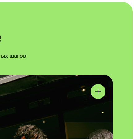
e
тых шагов