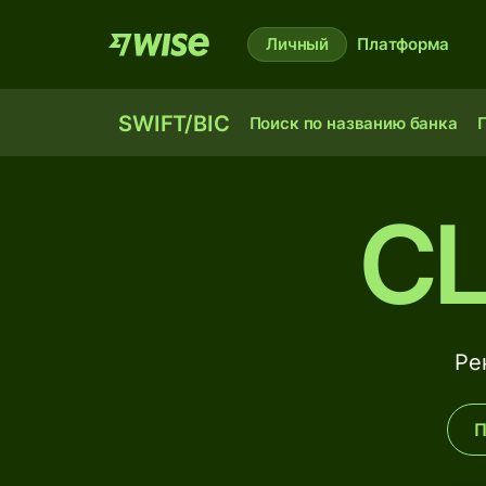
Личный
Платформа
SWIFT/BIC
Поиск по названию банка
П
C
Ре
П