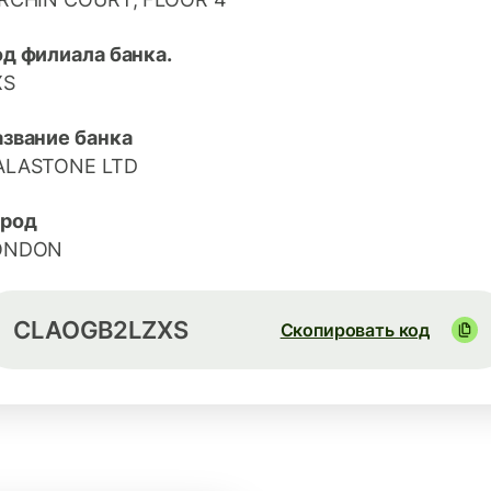
д филиала банка.
XS
азвание банка
ALASTONE LTD
ород
ONDON
CLAOGB2LZXS
Скопировать код