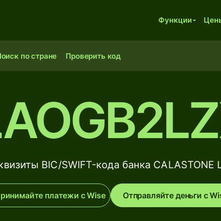
Функции
Цен
оиск по стране
Проверить код
LAOGB2LZ
квизиты BIC/SWIFT-кода банка CALASTONE 
ринимайте платежи с Wise
Отправляйте деньги с Wi