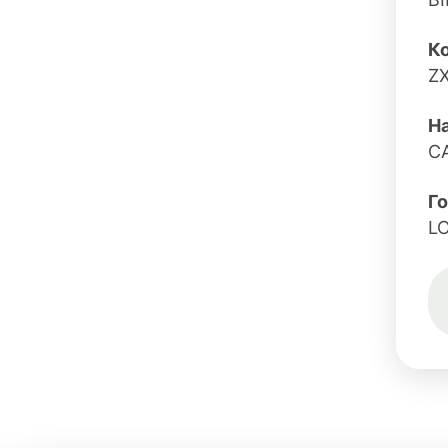
Ко
Z
Н
C
Г
L