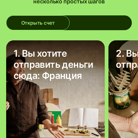
несколько простых шагов
Открыть счет
1. Вы хотите
2. В
отправить деньги
отпр
сюда: Франция