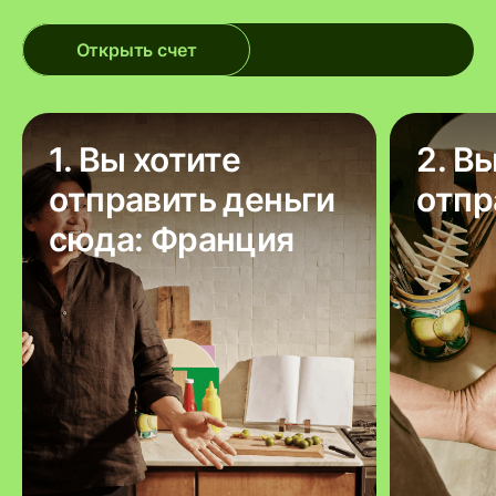
Открыть счет
1. Вы хотите
2. В
отправить деньги
отпр
сюда: Франция