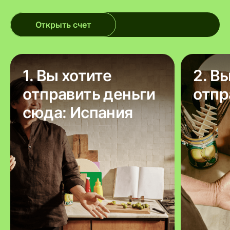
Открыть счет
1. Вы хотите
2. В
отправить деньги
отпр
сюда: Испания