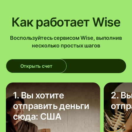
Как работает Wise
Воспользуйтесь сервисом Wise, выполнив
несколько простых шагов
Открыть счет
1. Вы хотите
2. В
отправить деньги
отпр
сюда: США