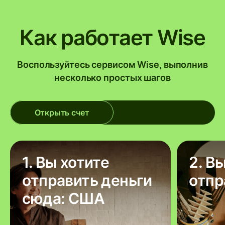
Как работает Wise
Воспользуйтесь сервисом Wise, выполнив
несколько простых шагов
Открыть счет
1. Вы хотите
2. В
отправить деньги
отпр
сюда: США