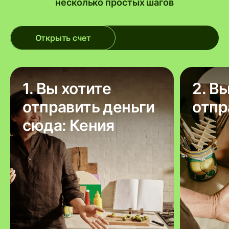
несколько простых шагов
Открыть счет
1. Вы хотите
2. В
отправить деньги
отпр
сюда: Кения