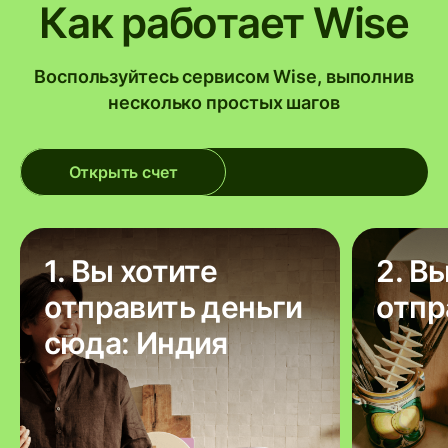
Как работает Wise
Воспользуйтесь сервисом Wise, выполнив
несколько простых шагов
Открыть счет
1. Вы хотите
2. В
отправить деньги
отпр
сюда: Индия