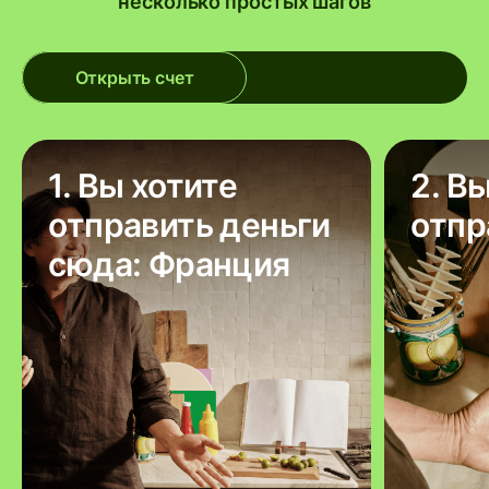
несколько простых шагов
Открыть счет
1. Вы хотите
2. В
отправить деньги
отпр
сюда: Франция