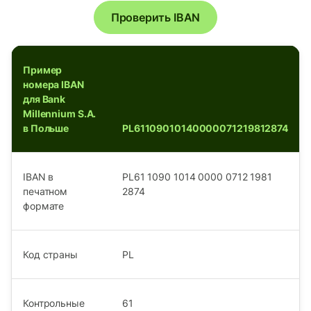
Проверить IBAN
Пример
номера IBAN
для Bank
Millennium S.A.
в Польше
PL61109010140000071219812874
IBAN в
PL61 1090 1014 0000 0712 1981
печатном
2874
формате
Код страны
PL
Контрольные
61