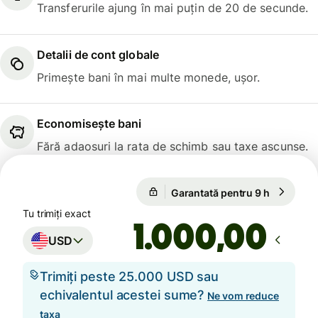
Transferurile ajung în mai puțin de 20 de secunde.
Detalii de cont globale
Primește bani în mai multe monede, ușor.
Economisește bani
Fără adaosuri la rata de schimb sau taxe ascunse.
Garantată pentru 9 h
1 USD = 
Garantată pentru 9 h
Tu trimiți exact
,00
USD
Trimiți peste 25.000 USD sau
echivalentul acestei sume?
Ne vom reduce
taxa