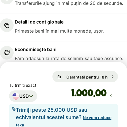
Transferurile ajung în mai puțin de 20 de secunde.
Detalii de cont globale
Primește bani în mai multe monede, ușor.
Economisește bani
Fără adaosuri la rata de schimb sau taxe ascunse.
Garantată pentru 18 h
1 USD = 
Garantată pentru 18 h
Tu trimiți exact
,00
USD
Trimiți peste 25.000 USD sau
echivalentul acestei sume?
Ne vom reduce
taxa