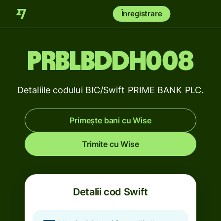
Înregistrare
PRBLBDDH008
Detaliile codului BIC/Swift PRIME BANK PLC.
Primește bani cu Wise
Trimite cu Wise
Detalii cod Swift