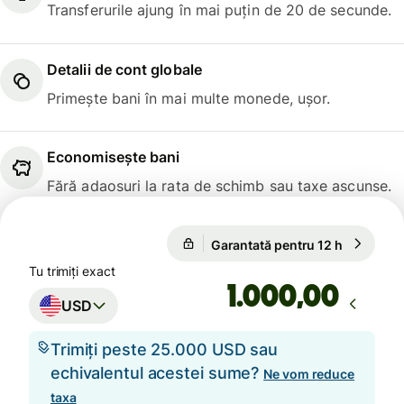
Transferurile ajung în mai puțin de 20 de secunde.
Detalii de cont globale
Primește bani în mai multe monede, ușor.
Economisește bani
Fără adaosuri la rata de schimb sau taxe ascunse.
Garantată pentru 12 h
1 USD = 0
Garantată pentru 12 h
Tu trimiți exact
,00
USD
Trimiți peste 25.000 USD sau
echivalentul acestei sume?
Ne vom reduce
taxa