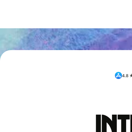
4.8 
int