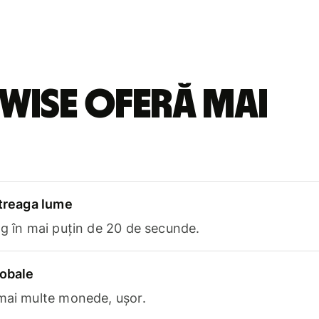
Wise oferă mai
ntreaga lume
ng în mai puțin de 20 de secunde.
lobale
 mai multe monede, ușor.