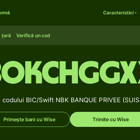
formă
Caracteristici
 țară
Verifică un cod
BOKCHGGX
le codului BIC/Swift NBK BANQUE PRIVEE (SUIS
Primește bani cu Wise
Trimite cu Wise