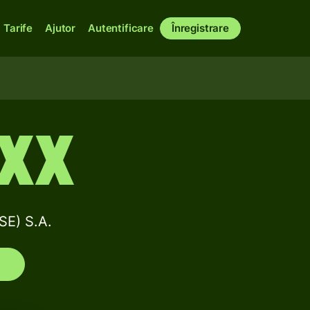
Tarife
Ajutor
Autentificare
Înregistrare
XX
SE) S.A.