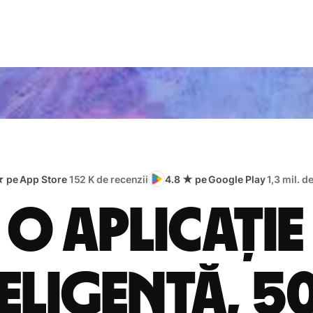
★ pe App Store
152 K de recenzii
4.8 ★ pe Google Play
1,3 mil. d
O aplicație
eligentă, 5