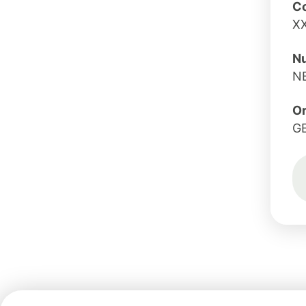
Co
X
Nu
NB
O
G