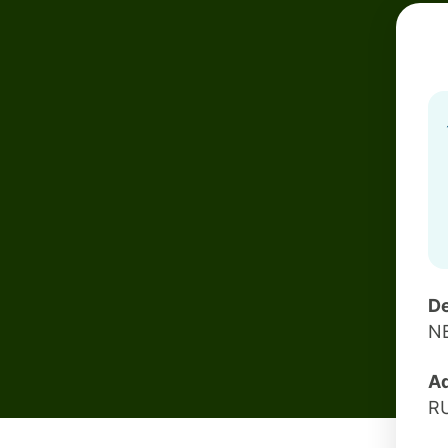
De
NB
Ad
R