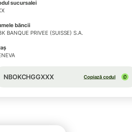
dul sucursalei
XX
mele băncii
K BANQUE PRIVEE (SUISSE) S.A.
raș
ENEVA
NBOKCHGGXXX
Copiază codul