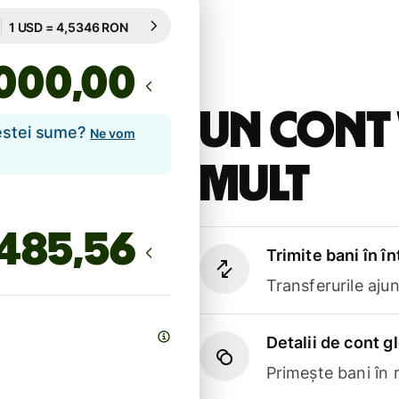
Garantată pentru 19 h
1 USD = 4,5346 RON
Garantată pentru 19 h
,00
Un cont 
cestei sume?
Ne vom
mult
Trimite bani în î
Transferurile aju
Detalii de cont g
Primește bani în