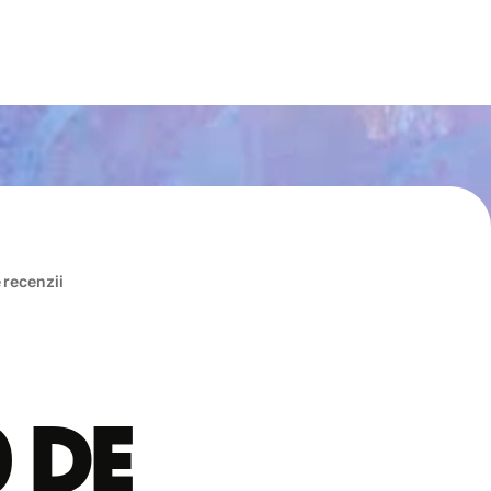
e recenzii
0 de