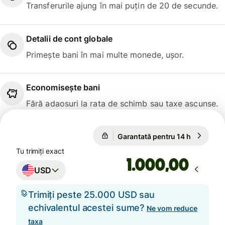
Transferurile ajung în mai puțin de 20 de secunde.
Detalii de cont globale
Primește bani în mai multe monede, ușor.
Economisește bani
Fără adaosuri la rata de schimb sau taxe ascunse.
Garantată pentru 14 h
1 USD = 0
Garantată pentru 14 h
Tu trimiți exact
,00
USD
Trimiți peste 25.000 USD sau
echivalentul acestei sume?
Ne vom reduce
taxa