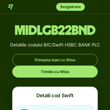
Înregistrare
MIDLGB22BND
Detaliile codului BIC/Swift HSBC BANK PLC
Primește bani cu Wise
Trimite cu Wise
Detalii cod Swift