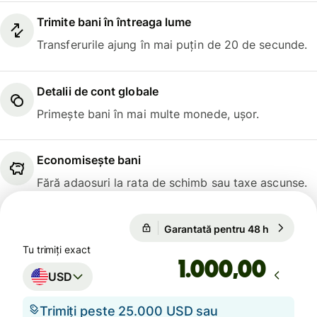
Trimite bani în întreaga lume
Transferurile ajung în mai puțin de 20 de secunde.
Detalii de cont globale
Primește bani în mai multe monede, ușor.
Economisește bani
Fără adaosuri la rata de schimb sau taxe ascunse.
Garantată pentru 48 h
1 USD = 0
Garantată pentru 48 h
Tu trimiți exact
,00
USD
Trimiți peste 25.000 USD sau