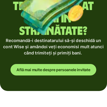
Trimiți regulat
bani în
străinătate?
Recomandă-i destinatarului să-și deschidă un
cont Wise și amândoi veți economisi mult atunci
când trimiteți și primiți bani.
Află mai multe despre persoanele invitate