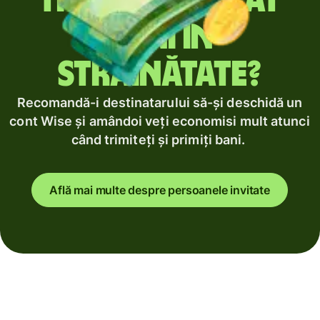
Trimiți regulat
bani în
străinătate?
Recomandă-i destinatarului să-și deschidă un
cont Wise și amândoi veți economisi mult atunci
când trimiteți și primiți bani.
Află mai multe despre persoanele invitate