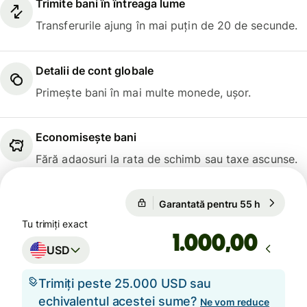
Trimite bani în întreaga lume
Transferurile ajung în mai puțin de 20 de secunde.
Detalii de cont globale
Primește bani în mai multe monede, ușor.
Economisește bani
Fără adaosuri la rata de schimb sau taxe ascunse.
Garantată pentru 55 h
1 USD = 
Garantată pentru 55 h
Tu trimiți exact
,00
USD
Trimiți peste 25.000 USD sau
echivalentul acestei sume?
Ne vom reduce