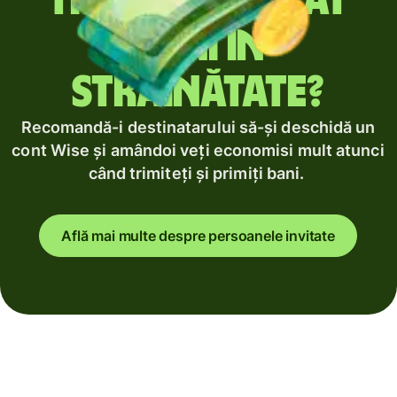
Trimiți regulat
bani în
străinătate?
Recomandă-i destinatarului să-și deschidă un
cont Wise și amândoi veți economisi mult atunci
când trimiteți și primiți bani.
Află mai multe despre persoanele invitate