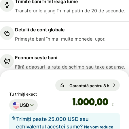
Trimite bani în întreaga lume
Transferurile ajung în mai puțin de 20 de secunde.
Detalii de cont globale
Primește bani în mai multe monede, ușor.
Economisește bani
Fără adaosuri la rata de schimb sau taxe ascunse.
Garantată pentru 8 h
1 USD = 
Garantată pentru 8 h
Tu trimiți exact
,00
USD
Trimiți peste 25.000 USD sau
echivalentul acestei sume?
Ne vom reduce