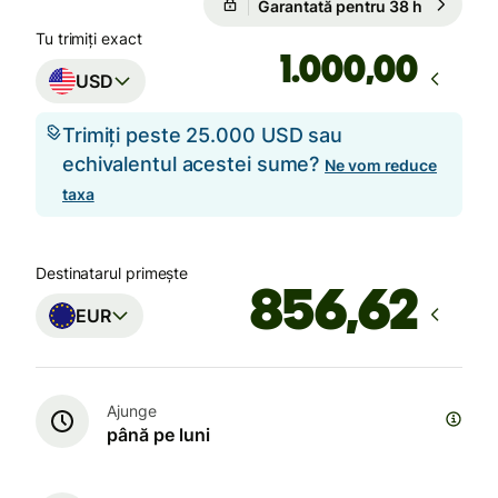
Garantată pentru 38 h
Tu trimiți exact
,00
USD
Trimiți peste 25.000 USD sau
echivalentul acestei sume?
Ne vom reduce
taxa
Destinatarul primește
EUR
Ajunge
până pe luni