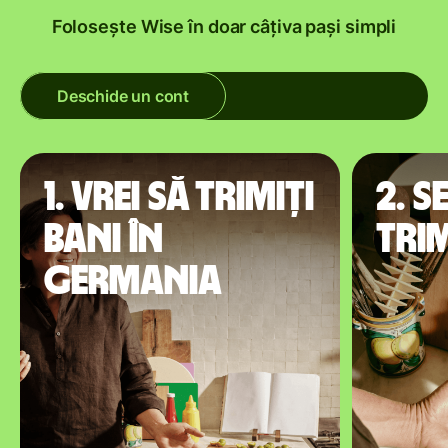
Folosește Wise în doar câțiva pași simpli
Deschide un cont
1. Vrei să trimiți
2. S
bani în
trim
Germania