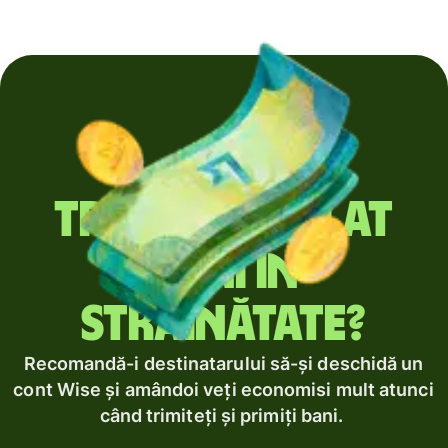
Trimiți regulat
bani în
străinătate?
Recomandă-i destinatarului să-și deschidă un
cont Wise și amândoi veți economisi mult atunci
când trimiteți și primiți bani.