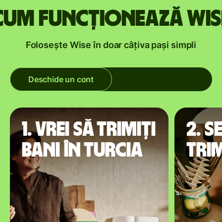
Cum funcționează Wis
Folosește Wise în doar câțiva pași simpli
Deschide un cont
1. Vrei să trimiți
2. S
bani în Turcia
trim