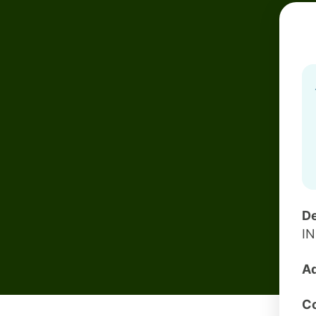
De
IN
Ad
Co