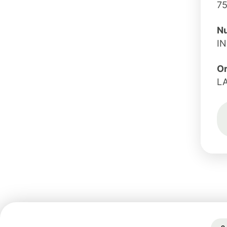
7
Nu
IN
O
L