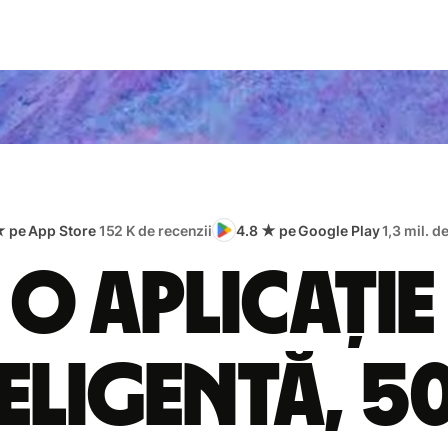
★ pe App Store
152 K de recenzii
4.8 ★ pe Google Play
1,3 mil. d
O aplicație
eligentă, 5