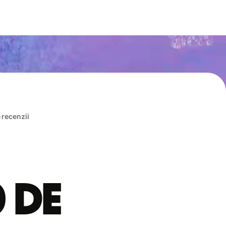
e recenzii
0 de