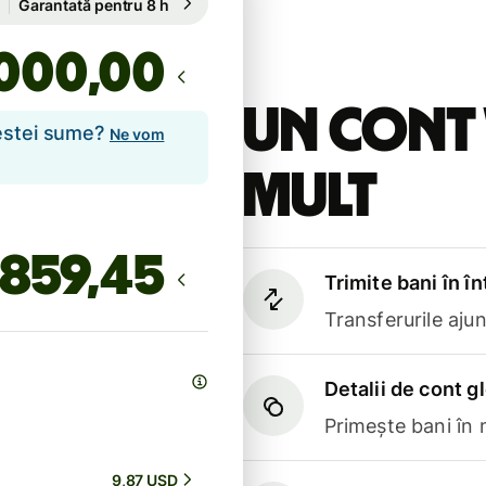
Garantată pentru 8 h
,00
Un cont 
cestei sume?
Ne vom
mult
Trimite bani în î
Transferurile aju
Detalii de cont g
Primește bani în
9,87 USD