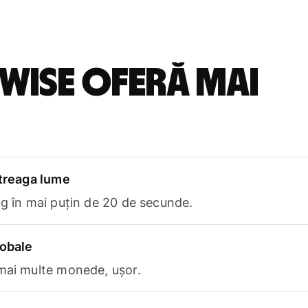
Wise oferă mai
ntreaga lume
ng în mai puțin de 20 de secunde.
lobale
 mai multe monede, ușor.