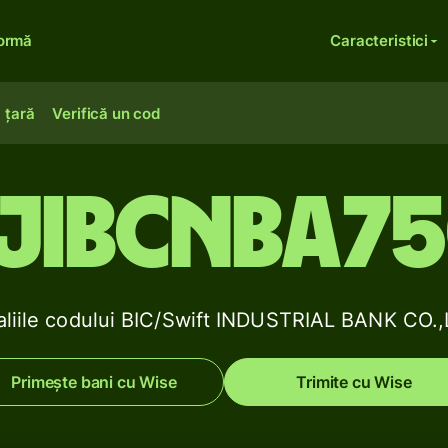
formă
Caracteristici
 țară
Verifică un cod
JIBCNBA7
aliile codului BIC/Swift INDUSTRIAL BANK CO.,
Primește bani cu Wise
Trimite cu Wise