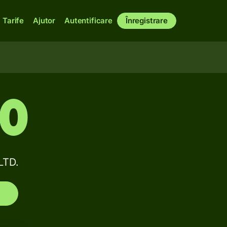
Tarife
Ajutor
Autentificare
Înregistrare
50
LTD.