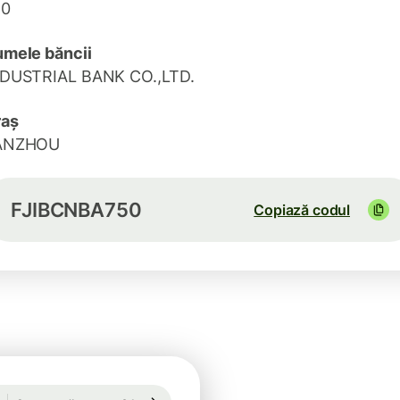
50
mele băncii
DUSTRIAL BANK CO.,LTD.
raș
ANZHOU
FJIBCNBA750
Copiază codul
1 USD = 0,8680 EUR
Garantată pentru 8 h
1 USD = 0,8680 EUR