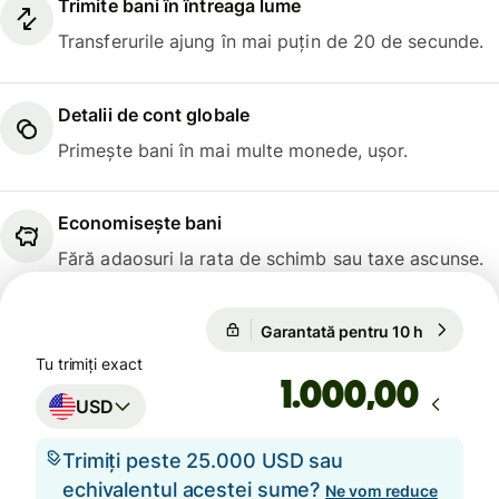
Trimite bani în întreaga lume
Transferurile ajung în mai puțin de 20 de secunde.
Detalii de cont globale
Primește bani în mai multe monede, ușor.
Economisește bani
Fără adaosuri la rata de schimb sau taxe ascunse.
Garantată pentru 10 h
1 USD = 6
Garantată pentru 10 h
Tu trimiți exact
,00
USD
Trimiți peste 25.000 USD sau
echivalentul acestei sume?
Ne vom reduce