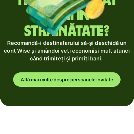
Trimiți regulat
bani în
străinătate?
Recomandă-i destinatarului să-și deschidă un
cont Wise și amândoi veți economisi mult atunci
când trimiteți și primiți bani.
Află mai multe despre persoanele invitate