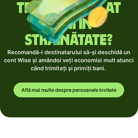
Trimiți regulat
bani în
străinătate?
Recomandă-i destinatarului să-și deschidă un
cont Wise și amândoi veți economisi mult atunci
când trimiteți și primiți bani.
Află mai multe despre persoanele invitate