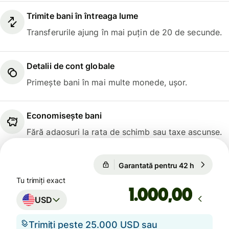
Trimite bani în întreaga lume
Transferurile ajung în mai puțin de 20 de secunde.
Detalii de cont globale
Primește bani în mai multe monede, ușor.
Economisește bani
Fără adaosuri la rata de schimb sau taxe ascunse.
Garantată pentru 42 h
1 USD = 
Garantată pentru 42 h
Tu trimiți exact
,00
USD
Trimiți peste 25.000 USD sau