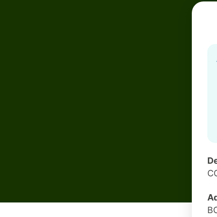
De
C
Ad
B