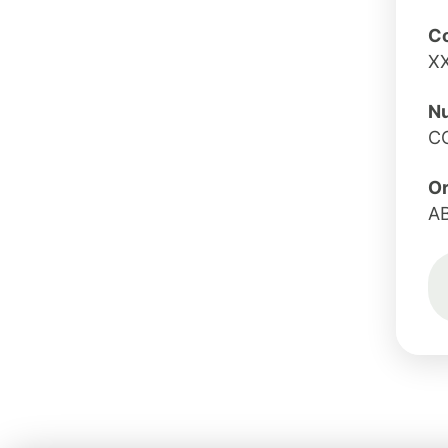
Co
X
Nu
C
O
A