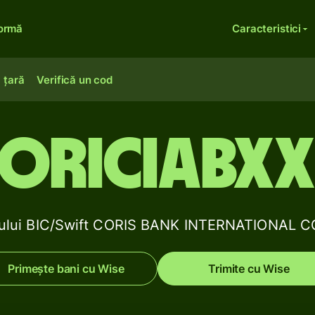
formă
Caracteristici
 țară
Verifică un cod
ORICIABX
odului BIC/Swift CORIS BANK INTERNATIONAL C
Primește bani cu Wise
Trimite cu Wise