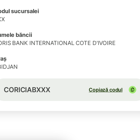
dul sucursalei
XX
mele băncii
ORIS BANK INTERNATIONAL COTE D'IVOIRE
raș
BIDJAN
CORICIABXXX
Copiază codul