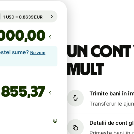
Garantată pentru 10 h
1 USD = 0,8639 EUR
Garantată pentru 10 h
,00
Un cont 
cestei sume?
Ne vom
mult
Trimite bani în î
Transferurile aju
Detalii de cont g
Primește bani în