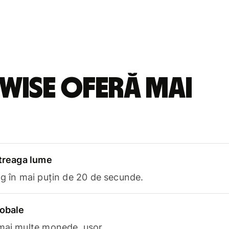
Wise oferă mai
ntreaga lume
ng în mai puțin de 20 de secunde.
lobale
 mai multe monede, ușor.