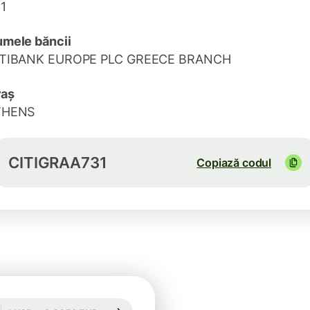
1
mele băncii
ITIBANK EUROPE PLC GREECE BRANCH
raș
THENS
CITIGRAA731
Copiază codul
Garantată pentru 16 h
1 USD = 0,8659 EUR