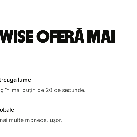
Wise oferă mai
ntreaga lume
ng în mai puțin de 20 de secunde.
lobale
 mai multe monede, ușor.