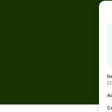
De
C
Ad
Co