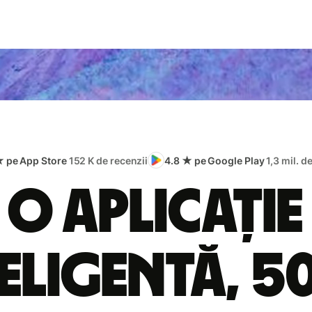
★ pe App Store
152 K de recenzii
4.8 ★ pe Google Play
1,3 mil. d
O aplicație
eligentă, 5