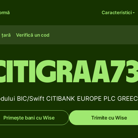
formă
Caracteristici
 țară
Verifică un cod
CITIGRAA73
 codului BIC/Swift CITIBANK EUROPE PLC GRE
Primește bani cu Wise
Trimite cu Wise