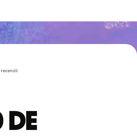
e recenzii
0 de