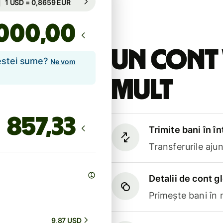
Garantată pentru 16 h
,00
Un cont 
cestei sume?
Ne vom
mult
Trimite bani în î
Transferurile aju
Detalii de cont g
Primește bani în
9,87 USD