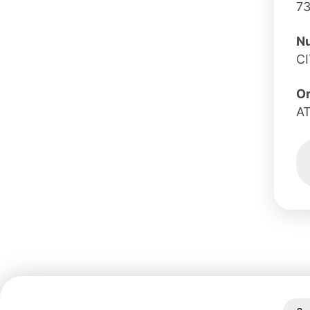
73
Nu
C
O
A