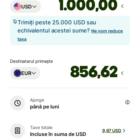
,00
USD
Trimiți peste 25.000 USD sau
echivalentul acestei sume?
Ne vom reduce
taxa
Destinatarul primește
EUR
Ajunge
până pe luni
Taxe totale
9,87 USD
Incluse în suma de USD