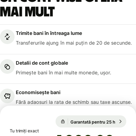
mai mult
Trimite bani în întreaga lume
Transferurile ajung în mai puțin de 20 de secunde.
Detalii de cont globale
Primește bani în mai multe monede, ușor.
Economisește bani
Fără adaosuri la rata de schimb sau taxe ascunse.
1 USD = 0,8652 EUR
Garantată pentru 25 h
1 USD = 
Garantată pentru 25 h
Tu trimiți exact