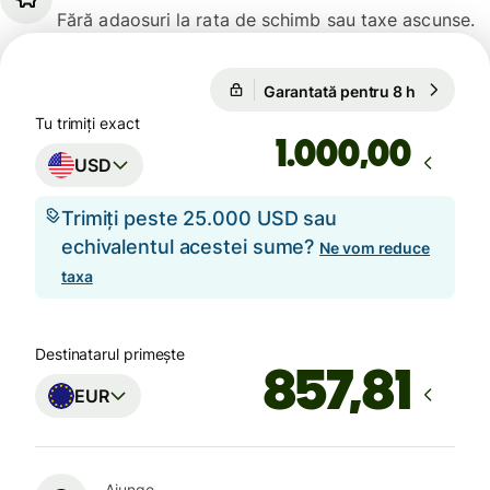
Fără adaosuri la rata de schimb sau taxe ascunse.
1 USD = 0,8664 EUR
Garantată pentru 8 h
1 USD = 
Garantată pentru 8 h
Tu trimiți exact
,00
USD
Trimiți peste 25.000 USD sau
echivalentul acestei sume?
Ne vom reduce
taxa
Destinatarul primește
EUR
Ajunge