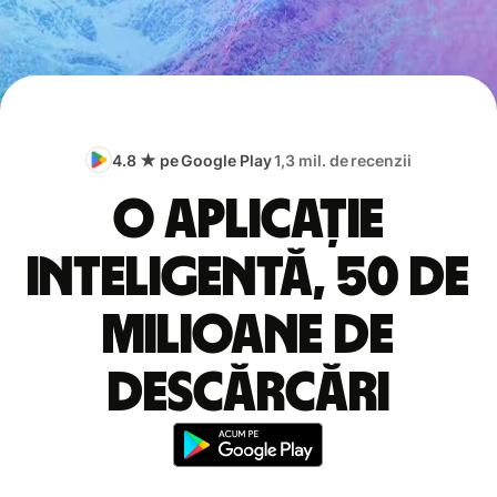
4.8 ★ pe Google Play
1,3 mil. de recenzii
O aplicație
inteligentă, 50 de
milioane de
descărcări