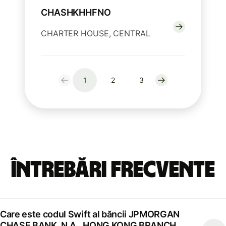
CHASHKHHFNO
CHARTER HOUSE, CENTRAL
1
2
3
Întrebări frecvente
Care este codul Swift al băncii JPMORGAN
CHASE BANK, N.A., HONG KONG BRANCH