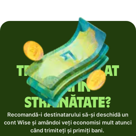
Trimiți regulat
bani în
străinătate?
Recomandă-i destinatarului să-și deschidă un
cont Wise și amândoi veți economisi mult atunci
când trimiteți și primiți bani.