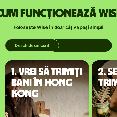
Cum funcționează Wis
Folosește Wise în doar câțiva pași simpli
Deschide un cont
1. Vrei să trimiți
2. S
bani în Hong
tri
Kong