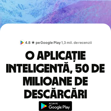
4.8 ★ pe Google Play
1,3 mil. de recenzii
O aplicație
inteligentă, 50 de
milioane de
descărcări