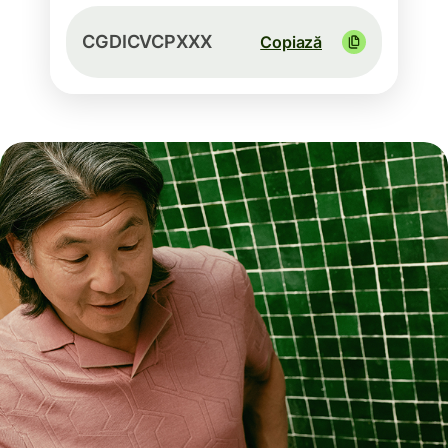
CGDICVCPXXX
Copiază