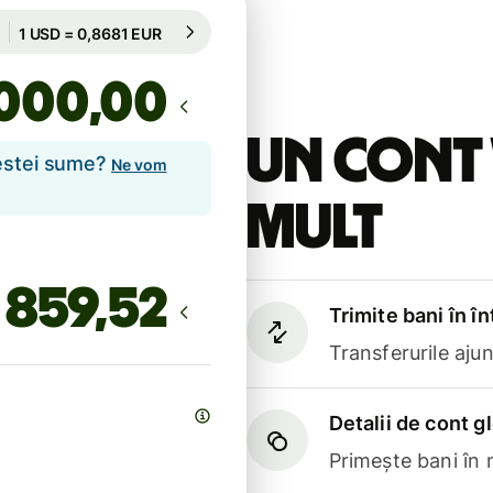
Garantată pentru 8 h
1 USD = 0,8681 EUR
Garantată pentru 8 h
,00
Un cont 
cestei sume?
Ne vom
mult
Trimite bani în î
Transferurile aju
Detalii de cont g
Primește bani în