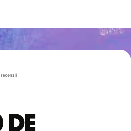
e recenzii
0 de