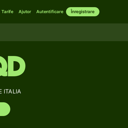
Tarife
Ajutor
Autentificare
Înregistrare
QD
E ITALIA