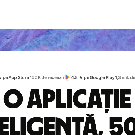
★ pe App Store
152 K de recenzii
4.8 ★ pe Google Play
1,3 mil. d
O aplicație
eligentă, 5