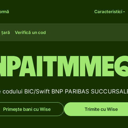
formă
Caracteristici
 țară
Verifică un cod
NPAITMME
le codului BIC/Swift BNP PARIBAS SUCCURSAL
Primește bani cu Wise
Trimite cu Wise