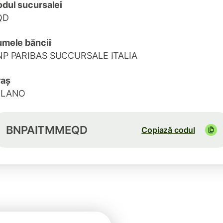
dul sucursalei
QD
mele băncii
NP PARIBAS SUCCURSALE ITALIA
raș
ILANO
BNPAITMMEQD
Copiază codul