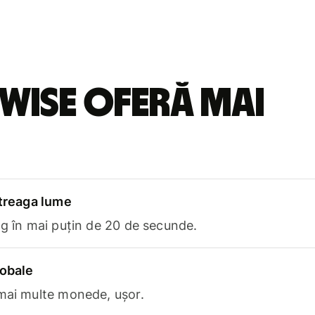
Wise oferă mai
ntreaga lume
ng în mai puțin de 20 de secunde.
lobale
 mai multe monede, ușor.