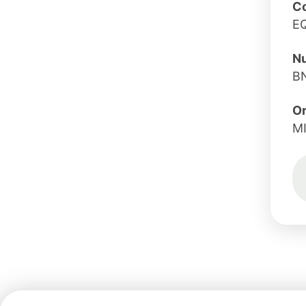
Co
E
Nu
B
O
M