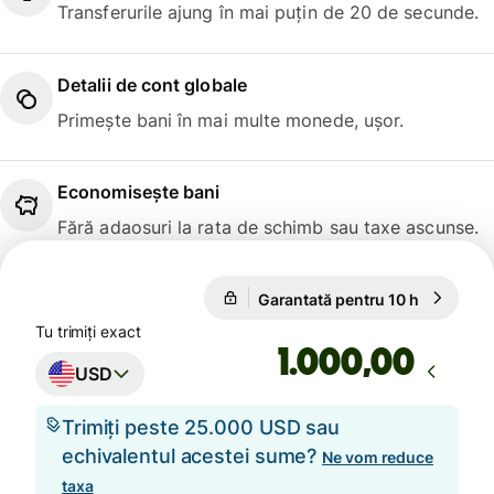
Transferurile ajung în mai puțin de 20 de secunde.
Detalii de cont globale
Primește bani în mai multe monede, ușor.
Economisește bani
Fără adaosuri la rata de schimb sau taxe ascunse.
Garantată pentru 10 h
1 USD = 
Garantată pentru 10 h
Tu trimiți exact
,00
USD
Trimiți peste 25.000 USD sau
echivalentul acestei sume?
Ne vom reduce
taxa