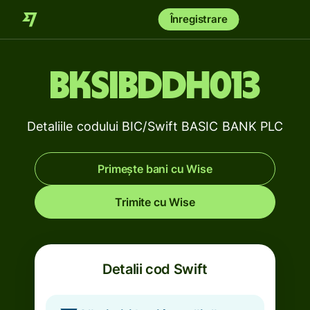
Înregistrare
BKSIBDDH013
Detaliile codului BIC/Swift BASIC BANK PLC
Primește bani cu Wise
Trimite cu Wise
Detalii cod Swift