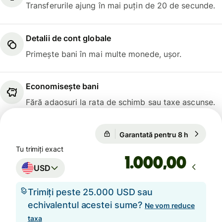
Transferurile ajung în mai puțin de 20 de secunde.
Detalii de cont globale
Primește bani în mai multe monede, ușor.
Economisește bani
Fără adaosuri la rata de schimb sau taxe ascunse.
1 USD = 0,8652 EUR
Garantată pentru 8 h
1 USD = 
Garantată pentru 8 h
Tu trimiți exact
,00
USD
Trimiți peste 25.000 USD sau
echivalentul acestei sume?
Ne vom reduce
taxa