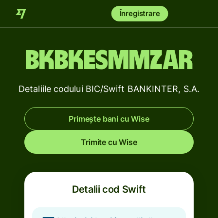
Înregistrare
BKBKESMMZAR
Detaliile codului BIC/Swift BANKINTER, S.A.
Primește bani cu Wise
Trimite cu Wise
Detalii cod Swift