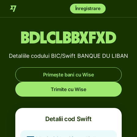
Înregistrare
BDLCLBBXFXD
Detaliile codului BIC/Swift BANQUE DU LIBAN
Primește bani cu Wise
Trimite cu Wise
Detalii cod Swift