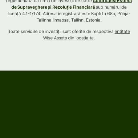
reglementată ca firmă de investiții de către
Autoritatea Estonă
de Supraveghere și Rezoluție Financiară
sub numărul de
licență 4.1-1/174. Adresa înregistrată este Kopli tn 68a, Põhja-
Tallinna linnaosa, Tallinn, Estonia.
Toate serviciile de investiții sunt oferite de respectiva
entitate
Wise Assets din locația ta
.