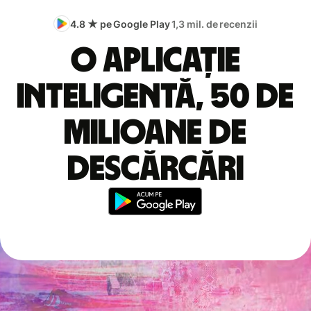
4.8 ★ pe Google Play
1,3 mil. de recenzii
O aplicație
inteligentă, 50 de
milioane de
descărcări