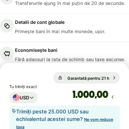
Transferurile ajung în mai puțin de 20 de secunde.
Detalii de cont globale
Primește bani în mai multe monede, ușor.
Economisește bani
Fără adaosuri la rata de schimb sau taxe ascunse.
Garantată pentru 21 h
1 USD = 
Garantată pentru 21 h
Tu trimiți exact
,00
USD
Trimiți peste 25.000 USD sau
echivalentul acestei sume?
Ne vom reduce
taxa