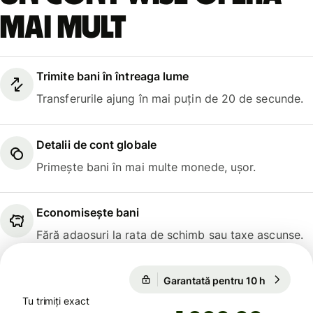
mai mult
Trimite bani în întreaga lume
Transferurile ajung în mai puțin de 20 de secunde.
Detalii de cont globale
Primește bani în mai multe monede, ușor.
Economisește bani
Fără adaosuri la rata de schimb sau taxe ascunse.
1 USD = 0,8664 EUR
Garantată pentru 10 h
1 USD = 
Garantată pentru 10 h
Tu trimiți exact