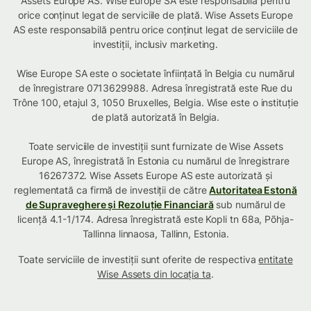
Assets Europe AS. Wise Europe SA este responsabilă pentru
orice conținut legat de serviciile de plată. Wise Assets Europe
AS este responsabilă pentru orice conținut legat de serviciile de
investiții, inclusiv marketing.
Wise Europe SA este o societate înființată în Belgia cu numărul
de înregistrare 0713629988. Adresa înregistrată este Rue du
Trône 100, etajul 3, 1050 Bruxelles, Belgia. Wise este o instituție
de plată autorizată în Belgia.
Toate serviciile de investiții sunt furnizate de Wise Assets
Europe AS, înregistrată în Estonia cu numărul de înregistrare
16267372. Wise Assets Europe AS este autorizată și
reglementată ca firmă de investiții de către
Autoritatea Estonă
de Supraveghere și Rezoluție Financiară
sub numărul de
licență 4.1-1/174. Adresa înregistrată este Kopli tn 68a, Põhja-
Tallinna linnaosa, Tallinn, Estonia.
Toate serviciile de investiții sunt oferite de respectiva
entitate
Wise Assets din locația ta
.