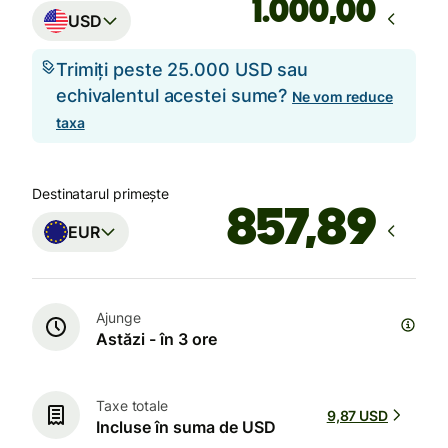
,00
USD
Trimiți peste 25.000 USD sau
echivalentul acestei sume?
Ne vom reduce
taxa
Destinatarul primește
EUR
Ajunge
Astăzi - în 3 ore
Taxe totale
9,87 USD
Incluse în suma de USD