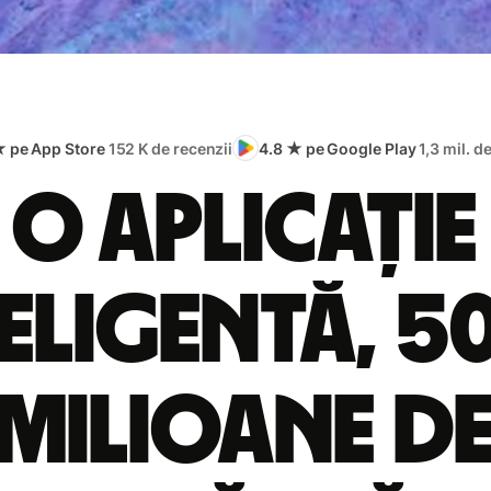
★ pe App Store
152 K de recenzii
4.8 ★ pe Google Play
1,3 mil. d
O aplicație
eligentă, 5
milioane d