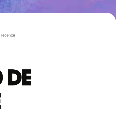
e recenzii
0 de
e