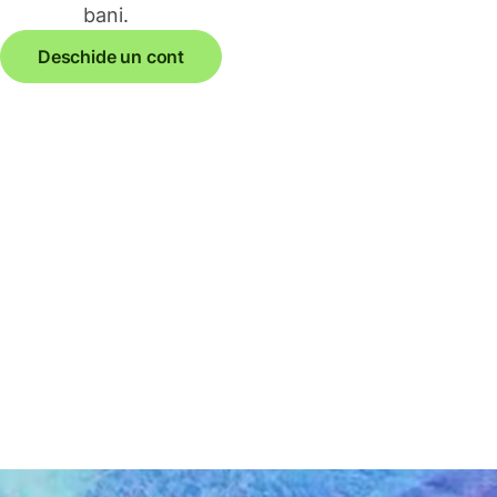
bani.
Deschide un cont