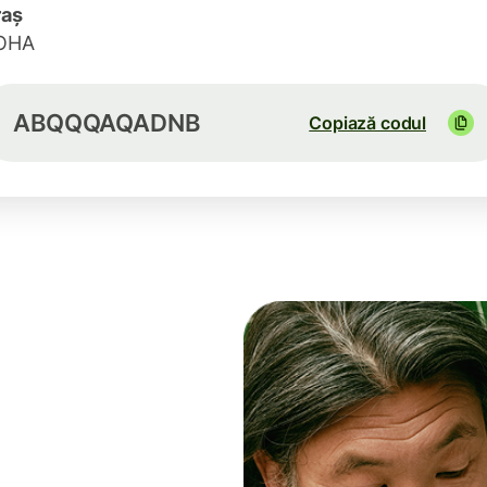
raș
OHA
ABQQQAQADNB
Copiază codul