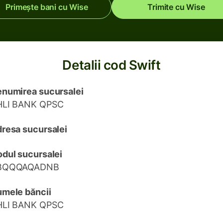
Primește bani cu Wise
Trimite cu Wise
Detalii cod Swift
numirea sucursalei
HLI BANK QPSC
resa sucursalei
dul sucursalei
BQQQAQADNB
mele băncii
HLI BANK QPSC