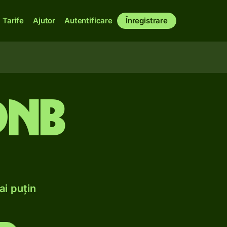
Tarife
Ajutor
Autentificare
Înregistrare
DNB
ai puțin