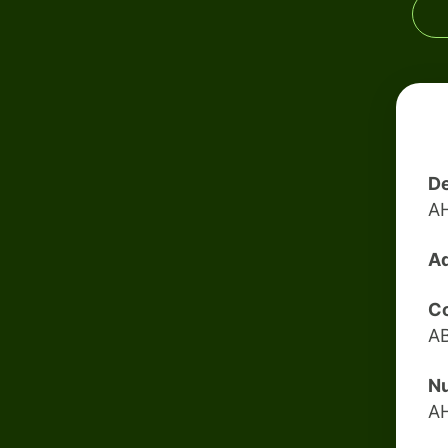
De
A
Ad
Co
A
Nu
A