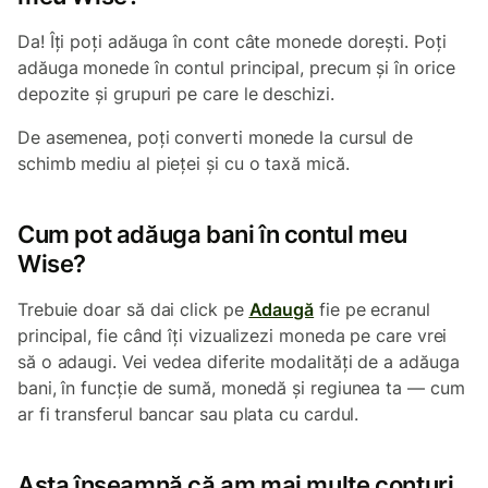
Da! Îți poți adăuga în cont câte monede dorești. Poți
adăuga monede în contul principal, precum și în orice
depozite și grupuri pe care le deschizi.
De asemenea, poți converti monede la cursul de
schimb mediu al pieței și cu o taxă mică.
Cum pot adăuga bani în contul meu
Wise?
Trebuie doar să dai click pe
Adaugă
fie pe ecranul
principal, fie când îți vizualizezi moneda pe care vrei
să o adaugi. Vei vedea diferite modalități de a adăuga
bani, în funcție de sumă, monedă și regiunea ta — cum
ar fi transferul bancar sau plata cu cardul.
Asta înseamnă că am mai multe conturi