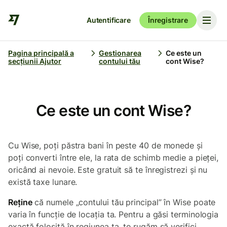
Autentificare
Înregistrare
Pagina principală a
Gestionarea
Ce este un
secțiunii Ajutor
contului tău
cont Wise?
Ce este un cont Wise?
Cu Wise, poți păstra bani în peste 40 de monede și
poți converti între ele, la rata de schimb medie a pieței,
oricând ai nevoie. Este gratuit să te înregistrezi și nu
există taxe lunare.
Reține
că numele „contului tău principal” în Wise poate
varia în funcție de locația ta. Pentru a găsi terminologia
exactă folosită în regiunea ta, te rugăm să verifici