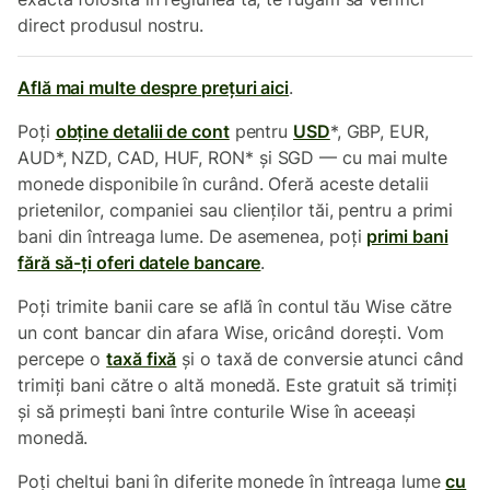
direct produsul nostru.
Află mai multe despre prețuri aici
.
Poți
obține detalii de cont
pentru
USD
*, GBP, EUR,
AUD*, NZD, CAD, HUF, RON* și SGD — cu mai multe
monede disponibile în curând. Oferă aceste detalii
prietenilor, companiei sau clienților tăi, pentru a primi
bani din întreaga lume. De asemenea, poți
primi bani
fără să-ți oferi datele bancare
.
Poți trimite banii care se află în contul tău Wise către
un cont bancar din afara Wise, oricând dorești. Vom
percepe o
taxă fixă
și o taxă de conversie atunci când
trimiți bani către o altă monedă. Este gratuit să trimiți
și să primești bani între conturile Wise în aceeași
monedă.
Poți cheltui bani în diferite monede în întreaga lume
cu