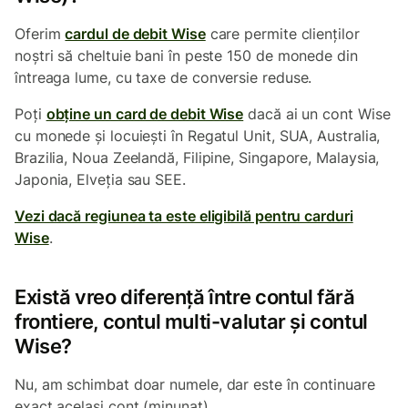
Oferim
cardul de debit Wise
care permite clienților
noștri să cheltuie bani în peste 150 de monede din
întreaga lume, cu taxe de conversie reduse.
Poți
obține un card de debit Wise
dacă ai un cont Wise
cu monede și locuiești în Regatul Unit, SUA, Australia,
Brazilia, Noua Zeelandă, Filipine, Singapore, Malaysia,
Japonia, Elveția sau SEE.
Vezi dacă regiunea ta este eligibilă pentru carduri
Wise
.
Există vreo diferență între contul fără
frontiere, contul multi-valutar și contul
Wise?
Nu, am schimbat doar numele, dar este în continuare
exact același cont (minunat).