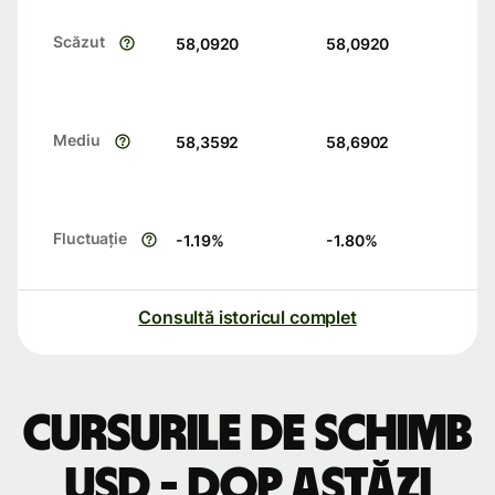
Scăzut
58,0920
58,0920
Mediu
58,3592
58,6902
Fluctuație
-1.19
%
-1.80
%
Consultă istoricul complet
Cursurile de schimb
USD - DOP astăzi