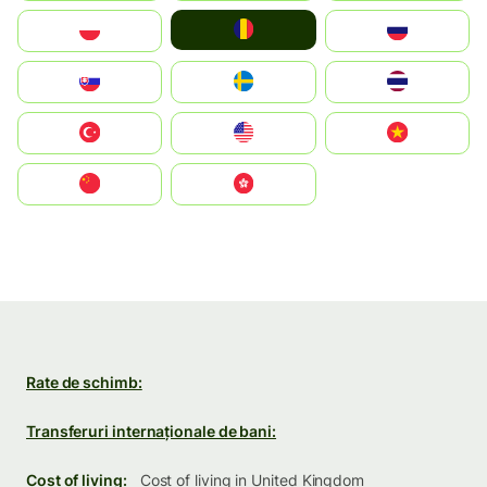
România
Polska
Россия
Slovensko
Ruoŧŧa
ไทย
Türkiye
United States
Vietnam
中国
中國香港特別行政區
Rate de schimb:
Transferuri internaționale de bani:
Cost of living:
Cost of living in United Kingdom