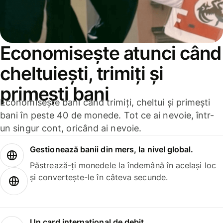
Economisește atunci când
cheltuiești, trimiți și
primești bani
Economisește bani când trimiți, cheltui și primești
bani în peste 40 de monede. Tot ce ai nevoie, într-
un singur cont, oricând ai nevoie.
Gestionează banii din mers, la nivel global.
Păstrează-ți monedele la îndemână în același loc
și convertește-le în câteva secunde.
Un card internațional de debit