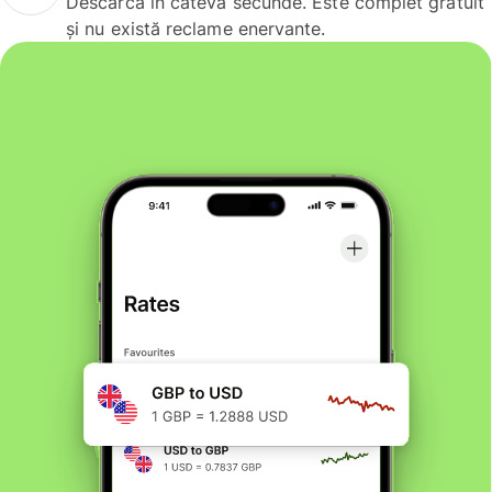
Descarcă în câteva secunde. Este complet gratuit
și nu există reclame enervante.