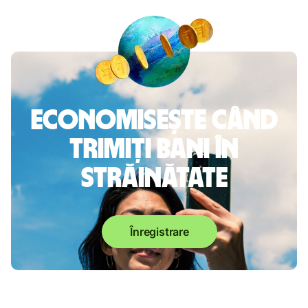
Economisește când
trimiți bani în
străinătate
Înregistrare