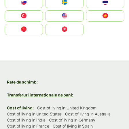
Slovensko
Ruoŧŧa
ไทย
Türkiye
United States
Vietnam
中国
中國香港特別行政區
Rate de schimb:
Transferuri internaționale de bani:
Cost of living:
Cost of living in United Kingdom
Cost of living in United States
Cost of living in Australia
Cost of living in India
Cost of living in Germany
Cost of living in France
Cost of living in Spain