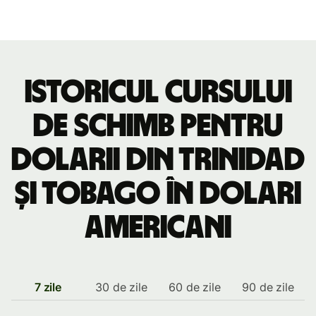
Istoricul cursului
de schimb pentru
dolarii din Trinidad
și Tobago în dolari
americani
7 zile
30 de zile
60 de zile
90 de zile