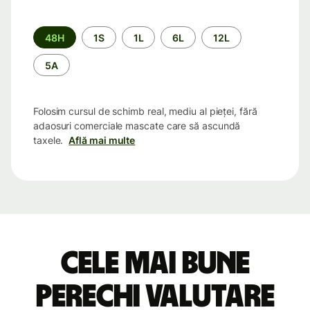
Perioada
48H
1S
1L
6L
12L
5A
Folosim cursul de schimb real, mediu al pieței, fără
adaosuri comerciale mascate care să ascundă
taxele.
Află mai multe
Cele mai bune
perechi valutare