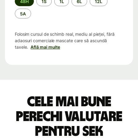
48H
1S
1L
6L
12L
5A
Folosim cursul de schimb real, mediu al pieței, fără
adaosuri comerciale mascate care să ascundă
taxele.
Află mai multe
Cele mai bune
perechi valutare
pentru SEK