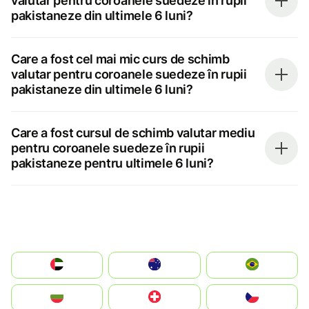
valutar pentru coroanele suedeze în rupii
pakistaneze din ultimele 6 luni?
Care a fost cel mai mic curs de schimb
valutar pentru coroanele suedeze în rupii
pakistaneze din ultimele 6 luni?
Care a fost cursul de schimb valutar mediu
pentru coroanele suedeze în rupii
pakistaneze pentru ultimele 6 luni?
الإمارات العربية المتحدة
Australia
Brazil
България
Switzerland
Czechia