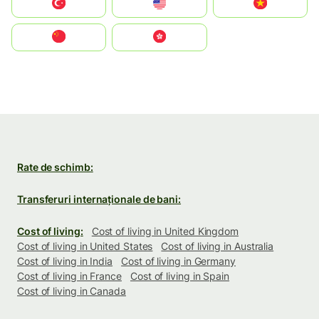
Türkiye
United States
Vietnam
中国
中國香港特別行政區
Rate de schimb:
Transferuri internaționale de bani:
Cost of living:
Cost of living in United Kingdom
Cost of living in United States
Cost of living in Australia
Cost of living in India
Cost of living in Germany
Cost of living in France
Cost of living in Spain
Cost of living in Canada