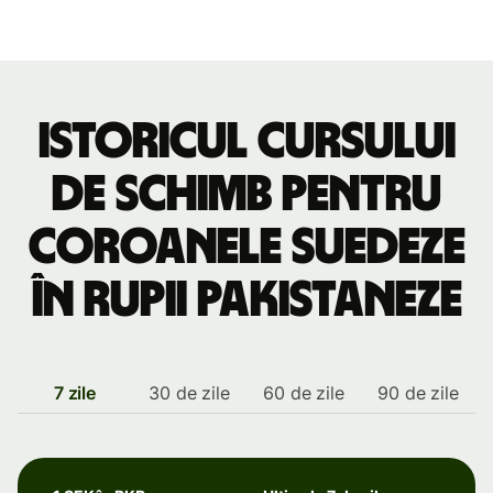
Istoricul cursului
de schimb pentru
coroanele suedeze
în rupii pakistaneze
7 zile
30 de zile
60 de zile
90 de zile