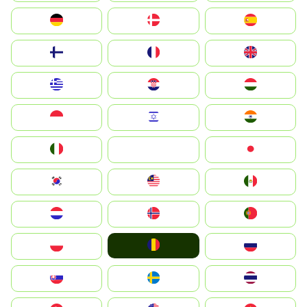
Deutschland
Denmark
España
Suomi
France
United Kingdom
Greece
Hrvatska
Magyarország
Indonesia
Israel
India
Italia
JA
Japan
South Korea
Malay
Mexico
Nederland
Norge
Portugal
România
Polska
Россия
Slovensko
Ruoŧŧa
ไทย