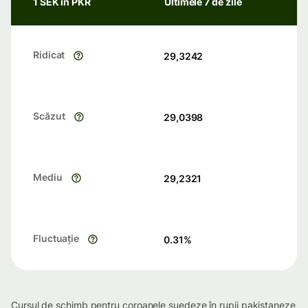
1 SEK în PKR
Ultimele 7 de zile
Ridicat
29,3242
Scăzut
29,0398
Mediu
29,2321
Fluctuație
0.31
%
Cursul de schimb pentru coroanele suedeze în rupii pakistaneze