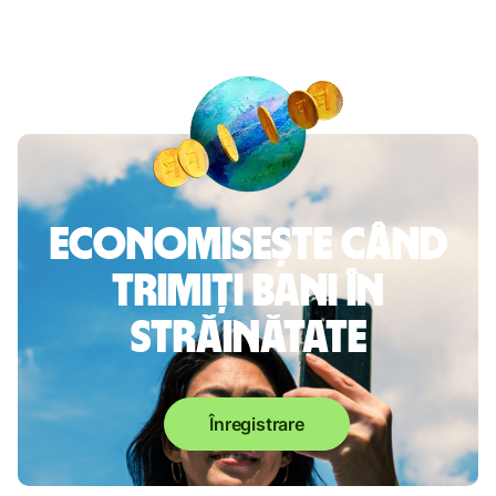
Economisește când
trimiți bani în
străinătate
Înregistrare