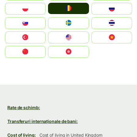
România
Polska
Россия
Slovensko
Ruoŧŧa
ไทย
Türkiye
United States
Vietnam
中国
中國香港特別行政區
Rate de schimb:
Transferuri internaționale de bani:
Cost of living:
Cost of living in United Kingdom