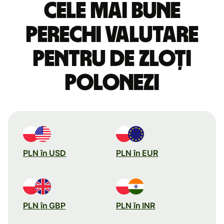
Cele mai bune
perechi valutare
pentru de zloți
polonezi
PLN în USD
PLN în EUR
PLN în GBP
PLN în INR