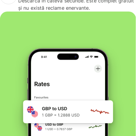
Descarcă în câteva secunde. Este complet gratuit
și nu există reclame enervante.