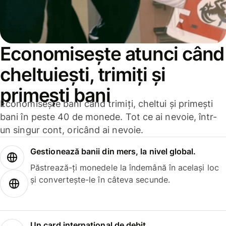
Economisește atunci când
cheltuiești, trimiți și
primești bani
Economisește bani când trimiți, cheltui și primești
bani în peste 40 de monede. Tot ce ai nevoie, într-
un singur cont, oricând ai nevoie.
Gestionează banii din mers, la nivel global.
Păstrează-ți monedele la îndemână în același loc
și convertește-le în câteva secunde.
Un card internațional de debit