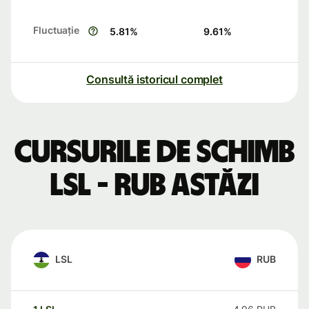
Fluctuație
5.81
%
9.61
%
Consultă istoricul complet
Cursurile de schimb
LSL - RUB astăzi
LSL
RUB