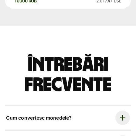
10000
RUB
2.017,47
LSL
Întrebări
frecvente
Cum convertesc monedele?