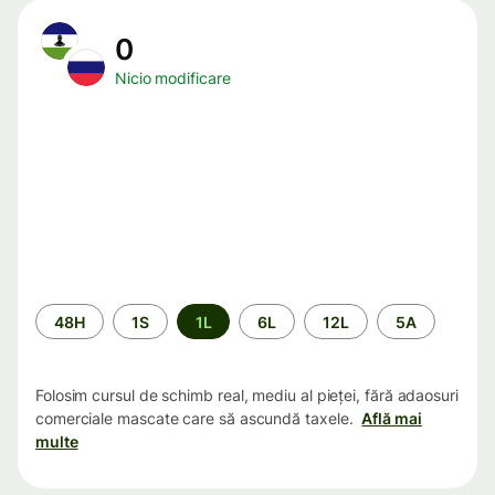
0
Nicio modificare
Perioada
48H
1S
1L
6L
12L
5A
Folosim cursul de schimb real, mediu al pieței, fără adaosuri
comerciale mascate care să ascundă taxele.
Află mai
multe