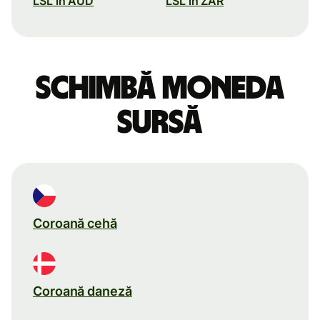
LSL în AUD
LSL în ZAR
Schimbă moneda
sursă
Coroană cehă
Coroană daneză