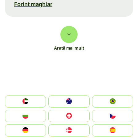
Forint maghiar
Arată mai mult
الإمارات العربية المتحدة
Australia
Brazil
България
Switzerland
Czechia
Deutschland
Denmark
España