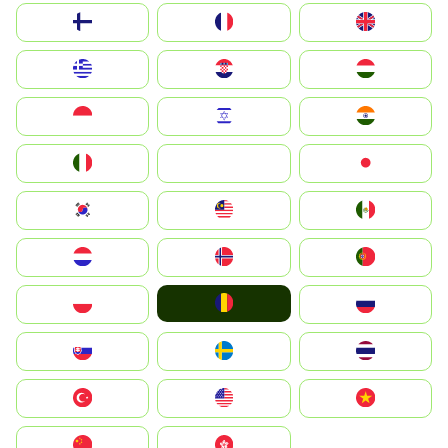
Suomi
France
United Kingdom
Greece
Hrvatska
Magyarország
Indonesia
Israel
India
Italia
JA
Japan
South Korea
Malay
Mexico
Nederland
Norge
Portugal
România
Polska
Россия
Slovensko
Ruoŧŧa
ไทย
Türkiye
United States
Vietnam
中国
中國香港特別行政區