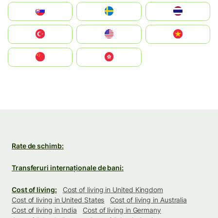
Slovensko
Ruoŧŧa
ไทย
Türkiye
United States
Vietnam
中国
中國香港特別行政區
Rate de schimb:
Transferuri internaționale de bani:
Cost of living:
Cost of living in United Kingdom
Cost of living in United States
Cost of living in Australia
Cost of living in India
Cost of living in Germany