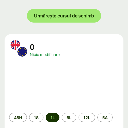
Urmărește cursul de schimb
0
Nicio modificare
Perioada
48H
1S
1L
6L
12L
5A