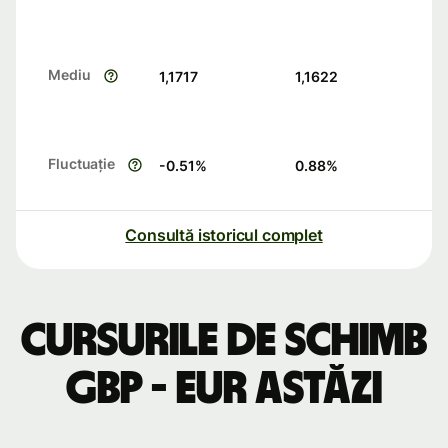
Mediu
1,1717
1,1622
Fluctuație
-0.51
%
0.88
%
Consultă istoricul complet
Cursurile de schimb
GBP - EUR astăzi