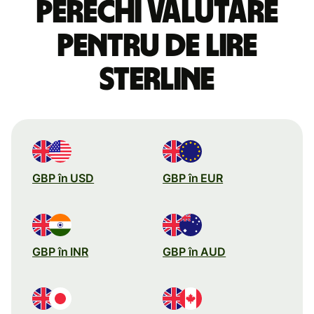
perechi valutare
pentru de lire
sterline
GBP în USD
GBP în EUR
GBP în INR
GBP în AUD