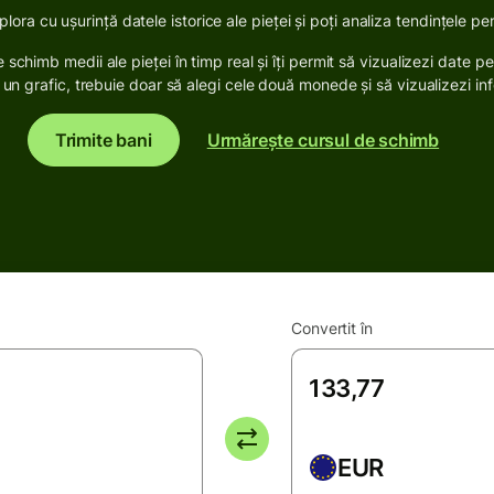
lora cu ușurință datele istorice ale pieței și poți analiza tendințele p
 schimb medii ale pieței în timp real și îți permit să vizualizezi date pe 
un grafic, trebuie doar să alegi cele două monede și să vizualizezi info
Trimite bani
Urmărește cursul de schimb
Convertit în
EUR