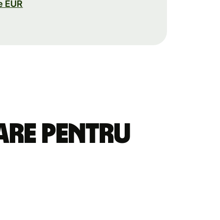
e EUR
tare pentru