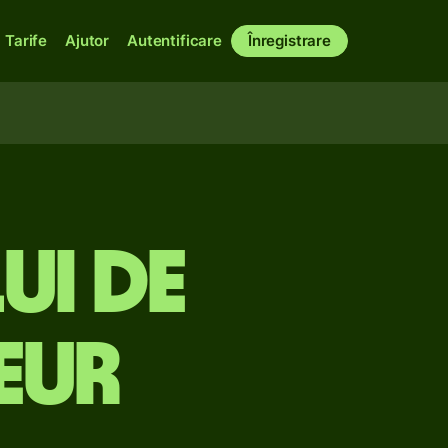
Tarife
Ajutor
Autentificare
Înregistrare
ui de
EUR