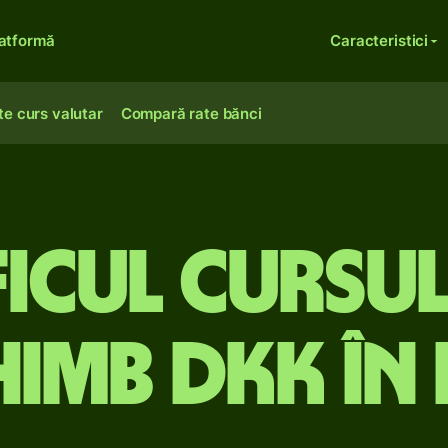
atformă
Caracteristici
te curs valutar
Compară rate bănci
icul cursul
himb DKK în 