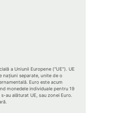
ială a Uniunii Europene ("UE"). UE
e națiuni separate, unite de o
vernamentală. Euro este acum
ind monedele individuale pentru 19
 s-au alăturat UE, sau zonei Euro.
ară.