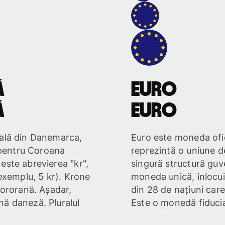
ă
euro
ă
euro
ală din Danemarca,
Euro este moneda ofic
 pentru Coroana
reprezintă o uniune d
ste abrevierea "kr",
singură structură gu
exemplu, 5 kr). Krone
moneda unică, înlocu
ororană. Așadar,
din 28 de națiuni care
ă daneză. Pluralul
Este o monedă fiduci