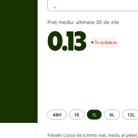
Preț mediu:
ultimele 30 de zile
0.13
În scădere
Perioada
48H
1S
1L
6L
12L
Folosim cursul de schimb real, mediu al piețe