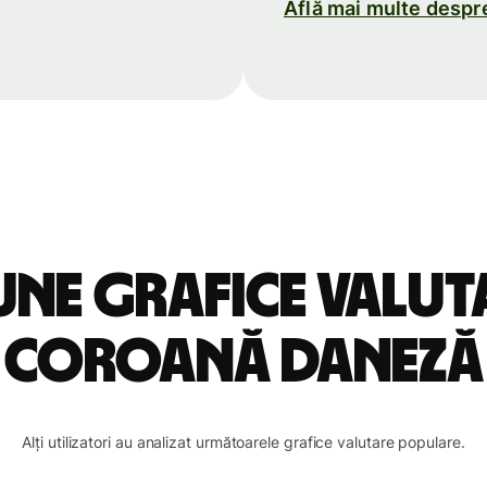
Află mai multe despr
une grafice valu
coroană daneză
Alți utilizatori au analizat următoarele grafice valutare populare.