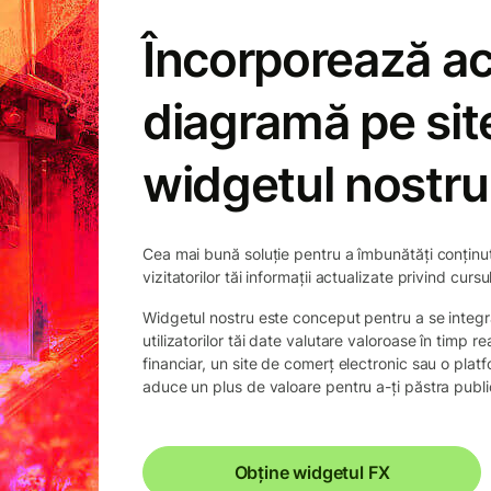
Încorporează a
diagramă pe sit
widgetul nostru
Cea mai bună soluție pentru a îmbunătăți conținutul
vizitatorilor tăi informații actualizate privind curs
Widgetul nostru este conceput pentru a se integra
utilizatorilor tăi date valutare valoroase în timp r
financiar, un site de comerț electronic sau o plat
aduce un plus de valoare pentru a-ți păstra public
Obține widgetul FX