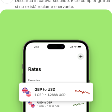
Descarcă în câteva secunde. Este complet gratuit
și nu există reclame enervante.