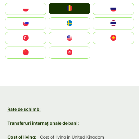
România
Polska
Россия
Slovensko
Ruoŧŧa
ไทย
Türkiye
United States
Vietnam
中国
中國香港特別行政區
Rate de schimb:
Transferuri internaționale de bani:
Cost of living:
Cost of living in United Kingdom