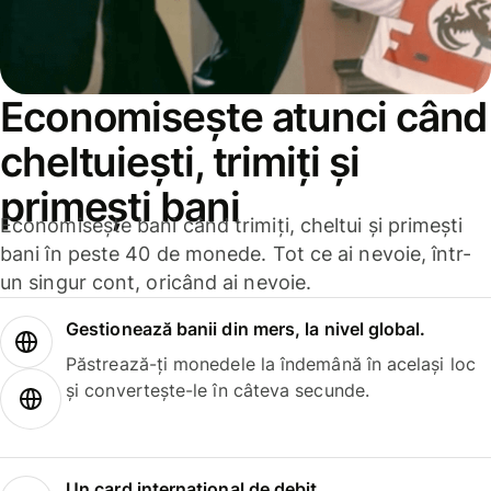
Economisește atunci când
cheltuiești, trimiți și
primești bani
Economisește bani când trimiți, cheltui și primești
bani în peste 40 de monede. Tot ce ai nevoie, într-
un singur cont, oricând ai nevoie.
Gestionează banii din mers, la nivel global.
Păstrează-ți monedele la îndemână în același loc
și convertește-le în câteva secunde.
Un card internațional de debit