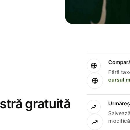
Compară 
Fără tax
cursul m
stră gratuită
Urmăreșt
Salvează
modifică