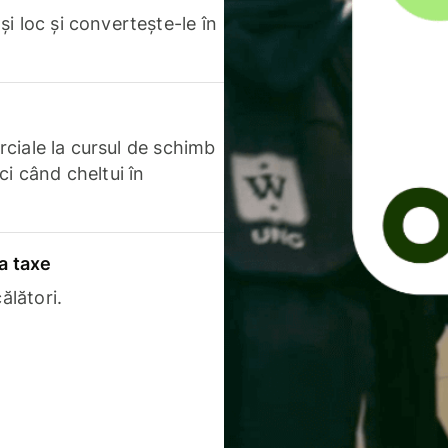
i loc și convertește-le în
erciale la cursul de schimb
ci când cheltui în
a taxe
ălători.