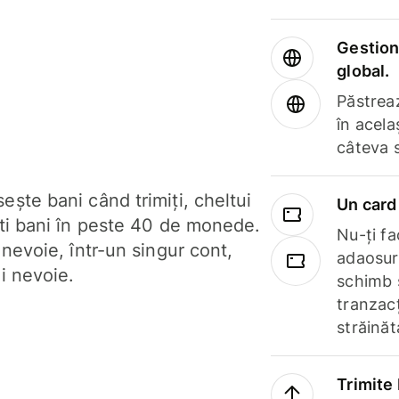
Gestione
global.
Păstrea
în acela
câteva 
ște bani când trimiți, cheltui
Un card 
ști bani în peste 40 de monede.
Nu-ți fac
 nevoie, într-un singur cont,
adaosuri
i nevoie.
schimb 
tranzacț
străinăt
Trimite 