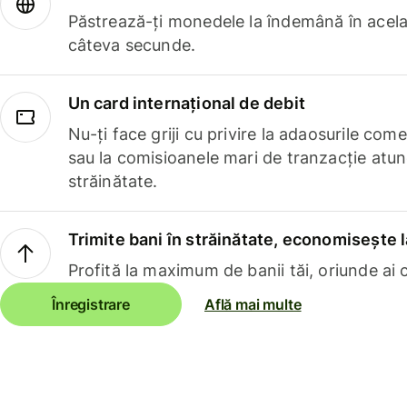
Păstrează-ți monedele la îndemână în acelaș
câteva secunde.
Un card internațional de debit
Nu-ți face griji cu privire la adaosurile com
sau la comisioanele mari de tranzacție atun
străinătate.
Trimite bani în străinătate, economisește l
Profită la maximum de banii tăi, oriunde ai c
Înregistrare
Află mai multe