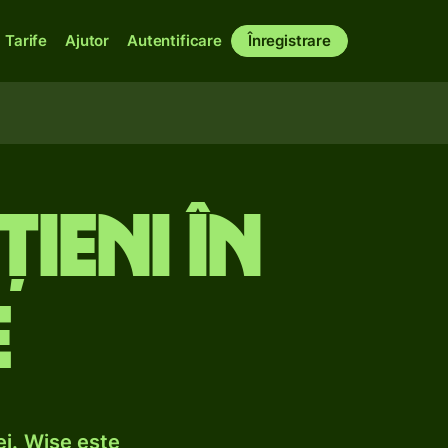
Tarife
Ajutor
Autentificare
Înregistrare
țieni în
e
ei. Wise este