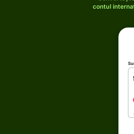
contul internaț
Su