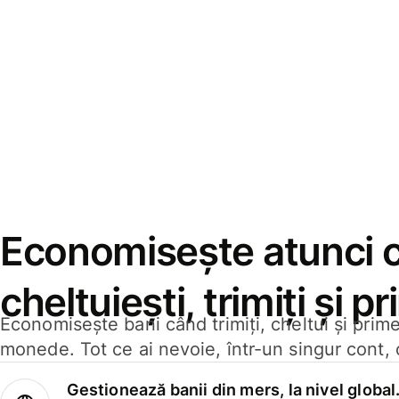
Economisește atunci 
cheltuiești, trimiți și p
Economisește bani când trimiți, cheltui și prim
monede. Tot ce ai nevoie, într-un singur cont, 
Gestionează banii din mers, la nivel global