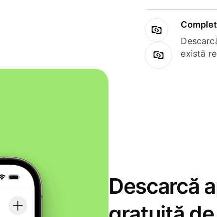
Complet 
Descarcă
există r
Descarcă ap
gratuită d