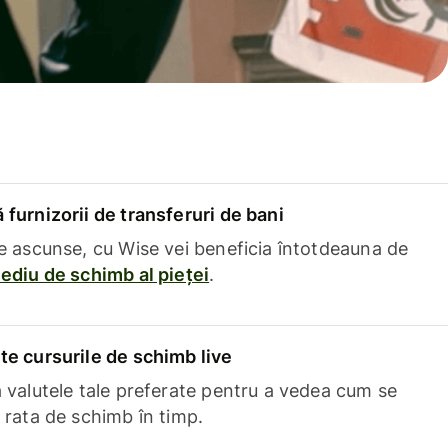
furnizorii de transferuri de bani
e ascunse, cu Wise vei beneficia întotdeauna de
ediu de schimb al pieței
.
e cursurile de schimb live
 valutele tale preferate pentru a vedea cum se
 rata de schimb în timp.