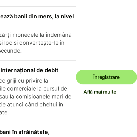
ază banii din mers, la nivel
ză-ți monedele la îndemână
și loc și convertește-le în
secunde.
internațional de debit
Înregistrare
e griji cu privire la
le comerciale la cursul de
Află mai multe
sau la comisioanele mari de
ie atunci când cheltui în
ate.
bani în străinătate,