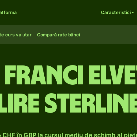
atformă
Caracteristici
te curs valutar
Compară rate bănci
franci elve
lire sterlin
CHF în GBP la cursul mediu de schimb al pieț