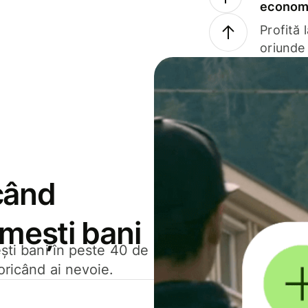
economi
Profită 
oriunde 
când
rimești bani
ești bani în peste 40 de
oricând ai nevoie.
.