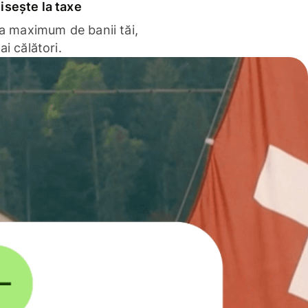
sește la taxe
la maximum de banii tăi,
ai călători.