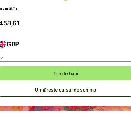
vertit în
GBP
Trimite bani
Urmărește cursul de schimb