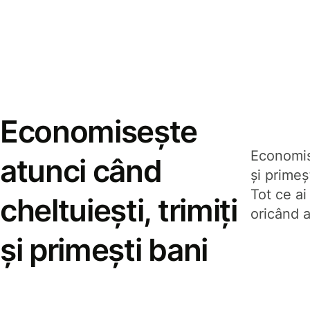
Economisește
Economise
atunci când
și prime
Tot ce ai
cheltuiești, trimiți
oricând a
și primești bani