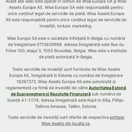
Acest site web este operat în comun de Wise Europe SA și Wise
Assets Europe AS. Wise Europe SA este responsabilă pentru
orice conținut legat de serviciile de plată. Wise Assets Europe
AS este responsabilă pentru orice conținut legat de serviciile de
investiții, inclusiv marketing.
Wise Europe SA este o societate înființată în Belgia cu numărul
de înregistrare 0713629988. Adresa înregistrată este Rue du
Trône 100, etajul 3, 1050 Bruxelles, Belgia. Wise este o instituție
de plată autorizată în Belgia.
Toate serviciile de investiții sunt furnizate de Wise Assets
Europe AS, înregistrată în Estonia cu numărul de înregistrare
16267372. Wise Assets Europe AS este autorizată și
reglementată ca firmă de investiții de către
Autoritatea Estonă
de Supraveghere și Rezoluție Financiară
sub numărul de
licență 4.1-1/174. Adresa înregistrată este Kopli tn 68a, Põhja-
Tallinna linnaosa, Tallinn, Estonia.
Toate serviciile de investiții sunt oferite de respectiva
entitate
Wise Assets din locația ta
.