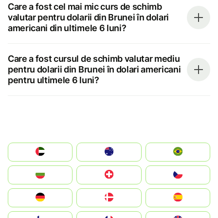
Care a fost cel mai mic curs de schimb
valutar pentru dolarii din Brunei în dolari
americani din ultimele 6 luni?
Care a fost cursul de schimb valutar mediu
pentru dolarii din Brunei în dolari americani
pentru ultimele 6 luni?
الإمارات العربية المتحدة
Australia
Brazil
България
Switzerland
Czechia
Deutschland
Denmark
España