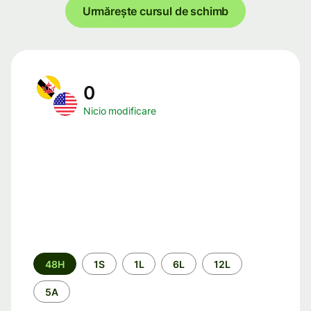
Urmărește cursul de schimb
0
Nicio modificare
Perioada
48H
1S
1L
6L
12L
5A