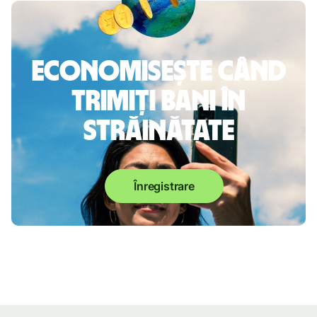
Economisește când
trimiți bani în
străinătate
Înregistrare