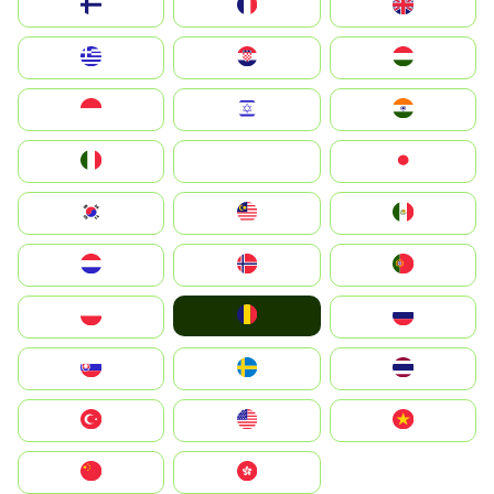
Suomi
France
United Kingdom
Greece
Hrvatska
Magyarország
Indonesia
Israel
India
Italia
JA
Japan
South Korea
Malay
Mexico
Nederland
Norge
Portugal
România
Polska
Россия
Slovensko
Ruoŧŧa
ไทย
Türkiye
United States
Vietnam
中国
中國香港特別行政區