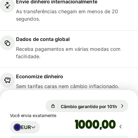
Envie dinheiro internacionalmente
As transferências chegam em menos de 20
segundos.
Dados de conta global
Receba pagamentos em várias moedas com
facilidade.
Economize dinheiro
Sem tarifas caras nem câmbio inflacionado.
1 EUR = 5,9077 BRL
Câmbio garantido por 101h
1 EUR = 5
Câmbio garantido por 101h
Você envia exatamente
,00
EUR