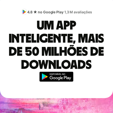
4.8 ★ no Google Play
1,3 M avaliações
Um app
inteligente, mais
de 50 milhões de
downloads