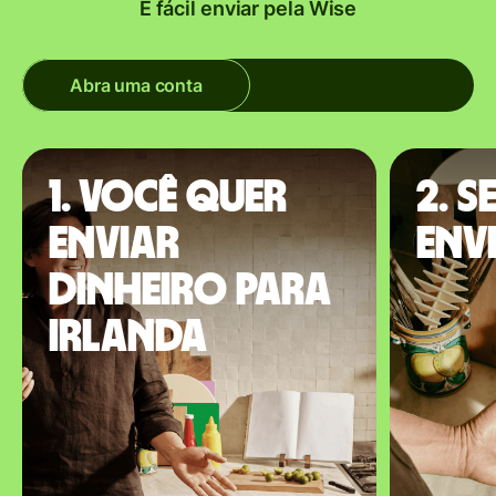
É fácil enviar pela Wise
Abra uma conta
1. Você quer
2. S
enviar
envi
dinheiro para
Irlanda