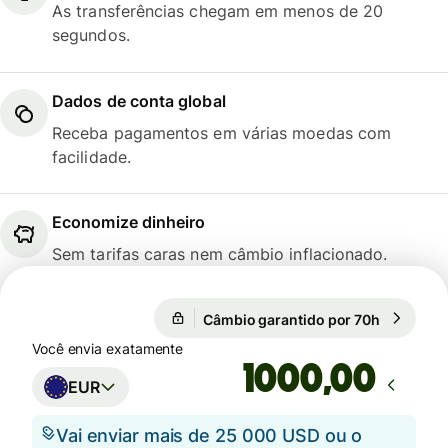
As transferências chegam em menos de 20
segundos.
Dados de conta global
Receba pagamentos em várias moedas com
facilidade.
Economize dinheiro
Sem tarifas caras nem câmbio inflacionado.
Câmbio garantido por 70h
1 EUR = 5
Câmbio garantido por 70h
Você envia exatamente
,00
EUR
Vai enviar mais de 25 000 USD ou o