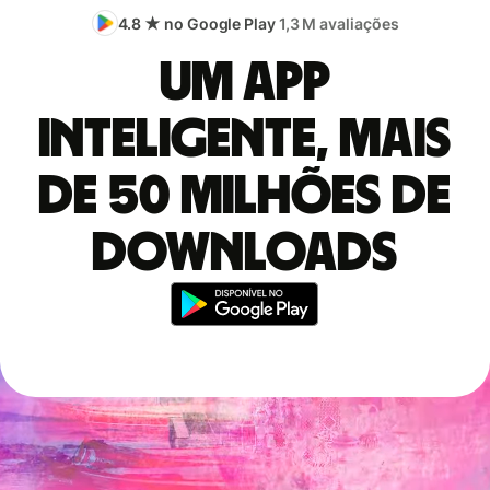
4.8 ★ no Google Play
1,3 M avaliações
Um app
inteligente, mais
de 50 milhões de
downloads