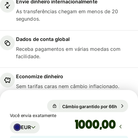
Envie dinheiro internacionalmente
As transferências chegam em menos de 20
segundos.
Dados de conta global
Receba pagamentos em várias moedas com
facilidade.
Economize dinheiro
Sem tarifas caras nem câmbio inflacionado.
Câmbio garantido por 66h
1 EUR = 5
Câmbio garantido por 66h
Você envia exatamente
,00
EUR