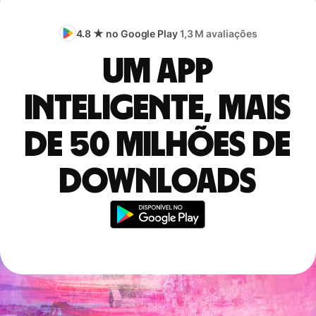
4.8 ★ no Google Play
1,3 M avaliações
Um app
inteligente, mais
de 50 milhões de
downloads