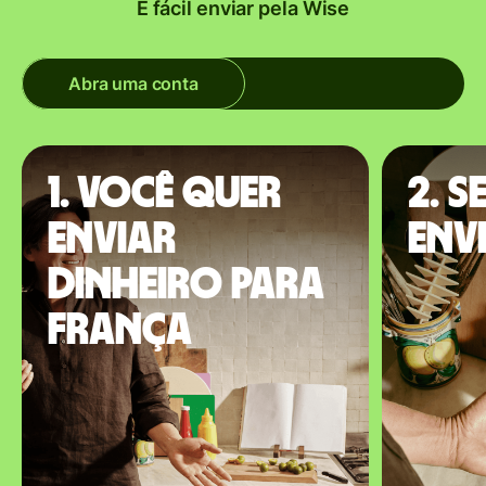
É fácil enviar pela Wise
Abra uma conta
1. Você quer
2. S
enviar
envi
dinheiro para
França