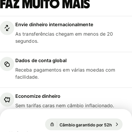
faz muito mais
Envie dinheiro internacionalmente
As transferências chegam em menos de 20
segundos.
Dados de conta global
Receba pagamentos em várias moedas com
facilidade.
Economize dinheiro
Sem tarifas caras nem câmbio inflacionado.
Câmbio garantido por 52h
1 EUR = 1
Câmbio garantido por 52h